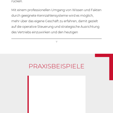
rücken.
Mit einem professionellen Umgang von Wissen und Fakten
durch geeignete Kennzahlensysteme wird es möglich,
mehr über das eigene Geschäft zu erfahren, damit gezielt
auf die operative Steuerung und strategische Ausrichtung
des Vertriebs einzuwirken und den heutigen
Anforderungen besser gerecht zu werden:
Konzentration auf rentable Kunden
Trennung von dauerhaft verlustbringenden Kunden
Mehrumsatz bei rentablen Kunden
Erhöhung und Absicherung des Umsatzes durch verstärkte
PRAXISBEISPIELE
Kundenbindung
Höhere Produktivität von Marketing und Vertrieb
Unser Ziel ist es, die verantwortlichen Hierarchien bei allen
Entscheidungen, die eine optimale Kundengewinnung, -
betreuung und ­-pflege betreffen, durch Aufbau einer
integrierten Vertriebssteuerung zur Sales Excellence zu
führen.