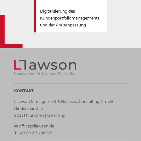
Digitalisierung des
Kundenportfolio­managements
und der Preisanpassung
KONTAKT
Llawson Management & Business Consulting GmbH
Rindermarkt 15
80331 München | Germany
M
office@llawson.de
T
+49 89 215 290 371