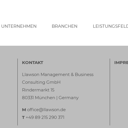
UNTERNEHMEN
BRANCHEN
LEISTUNGSFEL
KONTAKT
IMPR
Llawson Management & Business
Consulting GmbH
Rindermarkt 15
80331 München | Germany
M
office@llawson.de
T
+49 89 215 290 371